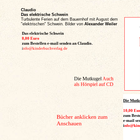
Claudio
Das elektrische Schwein
Turbulente Ferien auf dem Bauernhof mit August dem
"elektrischen" Schwein. Bilder von
Alexander Weiler
Das elektrische Schwein
8,00 Eu
ro
zum Bestellen e-mail senden an Claudio.
i
nfo@kinderbuchverlag.de
Die Mutkugel
Auch
als Hörspiel auf CD
Die Mutk
1
0,00 Eu
zum
Beste
Bücher anklicken zum
e-mail se
Anschauen
i
nfo@kin